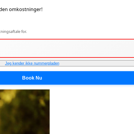
uden omkostninger!
ingsaftale for.
Jeg kender ikke nummerpladen
Book Nu