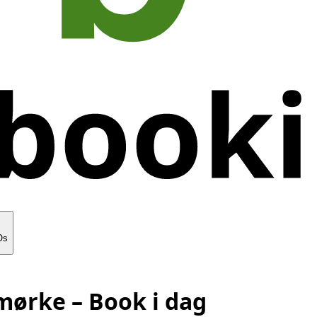
Os
mørke
– Book i dag