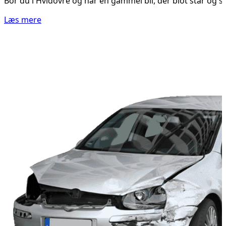
Bor du i Hvidovre og har en gammel bil, der blot står og s
Læs mere