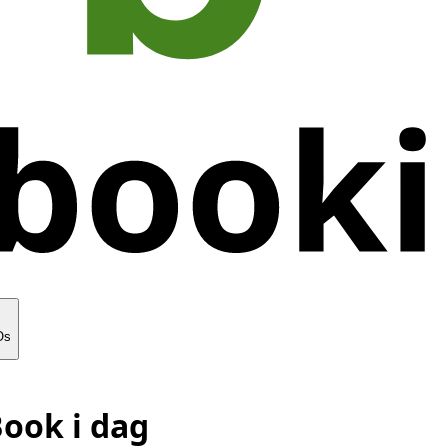
Os
ook i dag