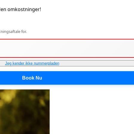
den omkostninger!
ingsaftale for.
Jeg kender ikke nummerpladen
Book Nu