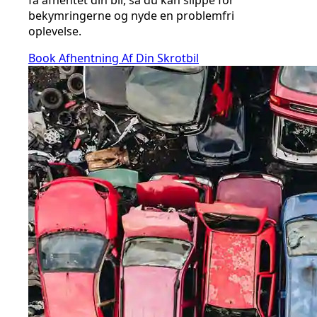
få afhentet din bil, så du kan slippe for
bekymringerne og nyde en problemfri
oplevelse.
Book Afhentning Af Din Skrotbil