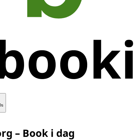
Os
org
– Book i dag