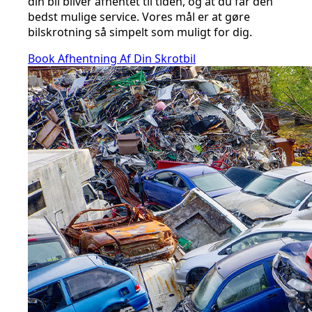
din bil bliver afhentet til tiden, og at du får den
bedst mulige service. Vores mål er at gøre
bilskrotning så simpelt som muligt for dig.
Book Afhentning Af Din Skrotbil