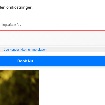
den omkostninger!
ingsaftale for.
Jeg kender ikke nummerpladen
Book Nu