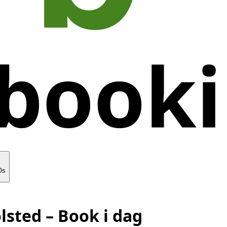
Os
lsted
– Book i dag