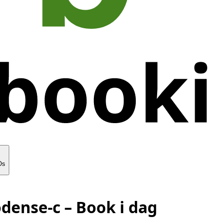
Os
odense-c
– Book i dag