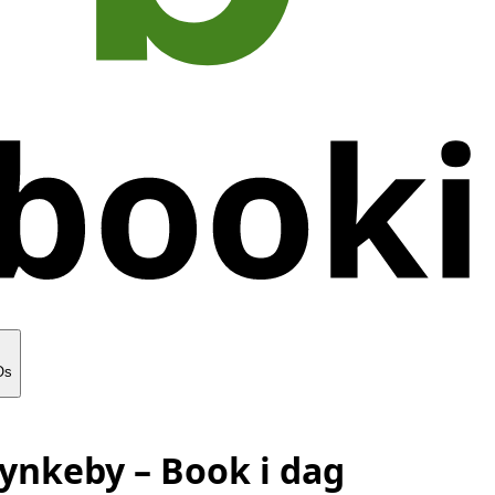
Os
rynkeby
– Book i dag