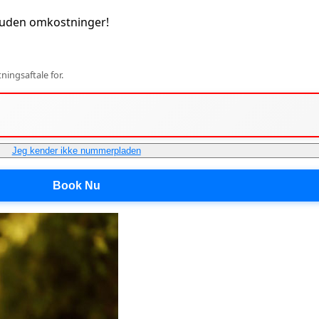
 uden omkostninger!
ingsaftale for.
Jeg kender ikke nummerpladen
Book Nu