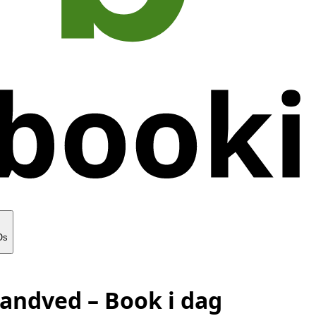
Os
sandved
– Book i dag