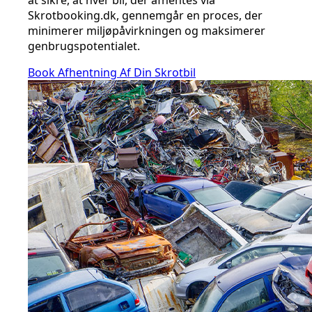
at sikre, at hver bil, der afhentes via
Skrotbooking.dk, gennemgår en proces, der
minimerer miljøpåvirkningen og maksimerer
genbrugspotentialet.
Book Afhentning Af Din Skrotbil