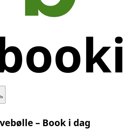
Os
vebølle
– Book i dag