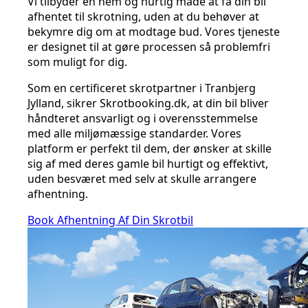
Vi tilbyder en nem og hurtig måde at få din bil
afhentet til skrotning, uden at du behøver at
bekymre dig om at modtage bud. Vores tjeneste
er designet til at gøre processen så problemfri
som muligt for dig.
Som en certificeret skrotpartner i Tranbjerg
Jylland, sikrer Skrotbooking.dk, at din bil bliver
håndteret ansvarligt og i overensstemmelse
med alle miljømæssige standarder. Vores
platform er perfekt til dem, der ønsker at skille
sig af med deres gamle bil hurtigt og effektivt,
uden besværet med selv at skulle arrangere
afhentning.
Book Afhentning Af Din Skrotbil