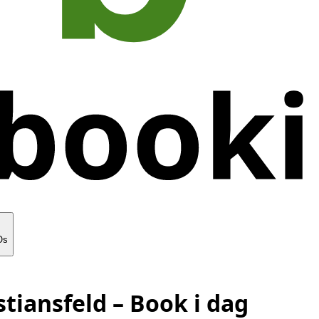
Os
stiansfeld
– Book i dag