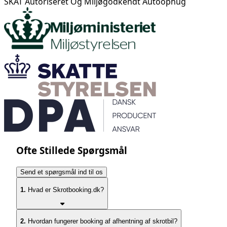
SKAT Autoriseret Og Miljøgodkendt Autoophug
Ofte Stillede Spørgsmål
Send et spørgsmål ind til os
1.
Hvad er Skrotbooking.dk?
2.
Hvordan fungerer booking af afhentning af skrotbil?