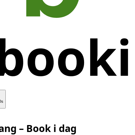
Os
vang
– Book i dag