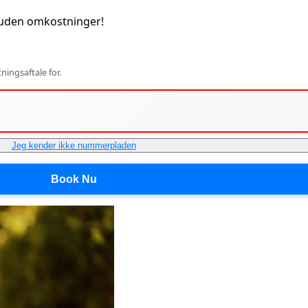
 uden omkostninger!
ingsaftale for.
Jeg kender ikke nummerpladen
Book Nu