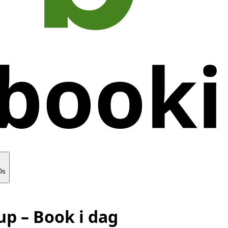
Os
up
– Book i dag