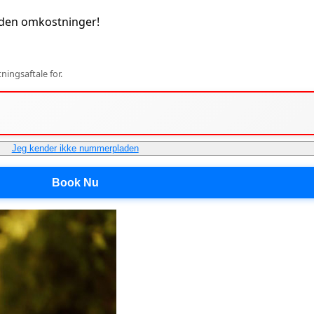
uden omkostninger!
ingsaftale for.
Jeg kender ikke nummerpladen
Book Nu