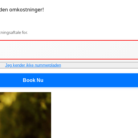
uden omkostninger!
ingsaftale for.
Jeg kender ikke nummerpladen
Book Nu