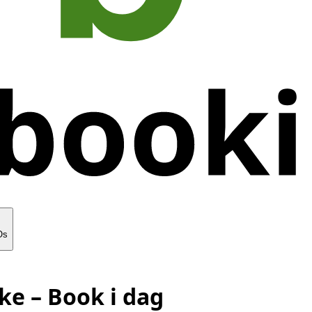
Os
ke
– Book i dag