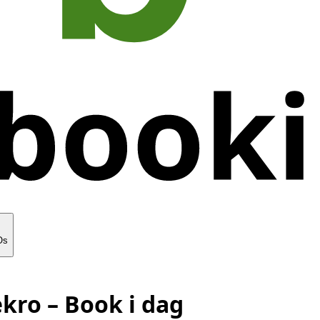
Os
ekro
– Book i dag