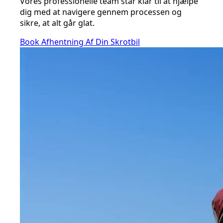
Vores professionelle team står klar til at hjælpe
dig med at navigere gennem processen og
sikre, at alt går glat.
Book Afhentning Af Din Skrotbil