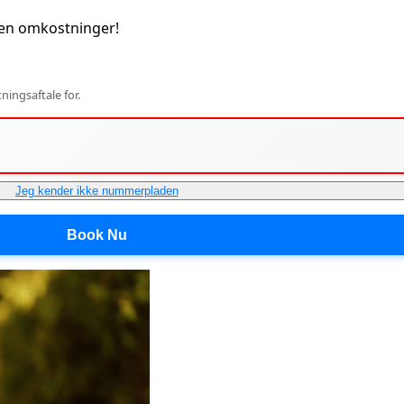
den omkostninger!
ingsaftale for.
Jeg kender ikke nummerpladen
Book Nu