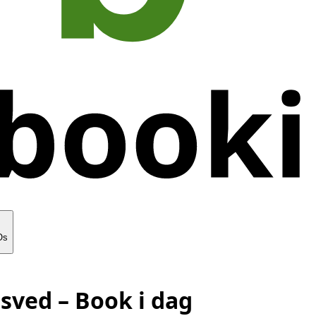
Os
nsved
– Book i dag