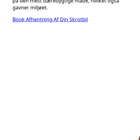
på den mest bæredygtige måde, hvilket også
gavner miljøet.
Book Afhentning Af Din Skrotbil