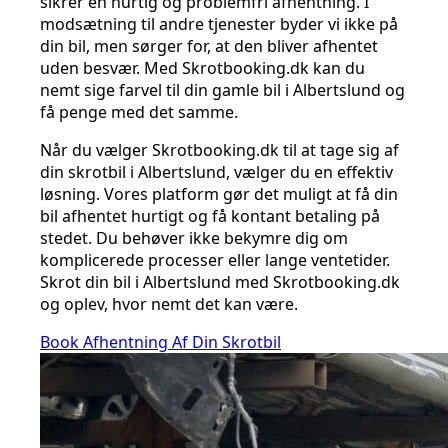
sikrer en hurtig og problemfri afhentning. I
modsætning til andre tjenester byder vi ikke på
din bil, men sørger for, at den bliver afhentet
uden besvær. Med Skrotbooking.dk kan du
nemt sige farvel til din gamle bil i Albertslund og
få penge med det samme.
Når du vælger Skrotbooking.dk til at tage sig af
din skrotbil i Albertslund, vælger du en effektiv
løsning. Vores platform gør det muligt at få din
bil afhentet hurtigt og få kontant betaling på
stedet. Du behøver ikke bekymre dig om
komplicerede processer eller lange ventetider.
Skrot din bil i Albertslund med Skrotbooking.dk
og oplev, hvor nemt det kan være.
Book Afhentning Af Din Skrotbil