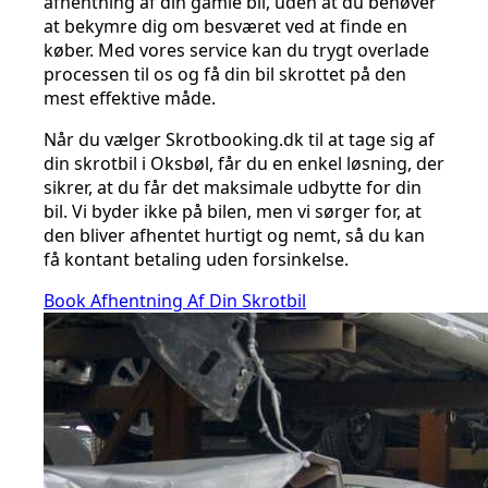
afhentning af din gamle bil, uden at du behøver
at bekymre dig om besværet ved at finde en
køber. Med vores service kan du trygt overlade
processen til os og få din bil skrottet på den
mest effektive måde.
Når du vælger Skrotbooking.dk til at tage sig af
din skrotbil i Oksbøl, får du en enkel løsning, der
sikrer, at du får det maksimale udbytte for din
bil. Vi byder ikke på bilen, men vi sørger for, at
den bliver afhentet hurtigt og nemt, så du kan
få kontant betaling uden forsinkelse.
Book Afhentning Af Din Skrotbil