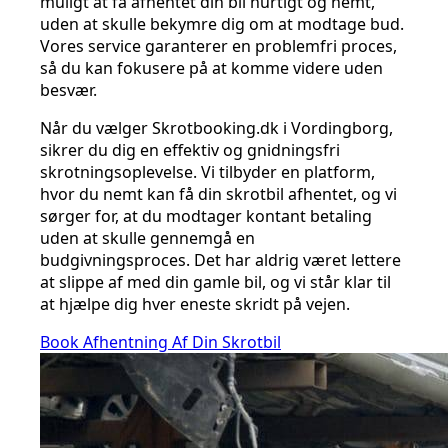
muligt at få afhentet din bil hurtigt og nemt,
uden at skulle bekymre dig om at modtage bud.
Vores service garanterer en problemfri proces,
så du kan fokusere på at komme videre uden
besvær.
Når du vælger Skrotbooking.dk i Vordingborg,
sikrer du dig en effektiv og gnidningsfri
skrotningsoplevelse. Vi tilbyder en platform,
hvor du nemt kan få din skrotbil afhentet, og vi
sørger for, at du modtager kontant betaling
uden at skulle gennemgå en
budgivningsproces. Det har aldrig været lettere
at slippe af med din gamle bil, og vi står klar til
at hjælpe dig hver eneste skridt på vejen.
Book Afhentning Af Din Skrotbil