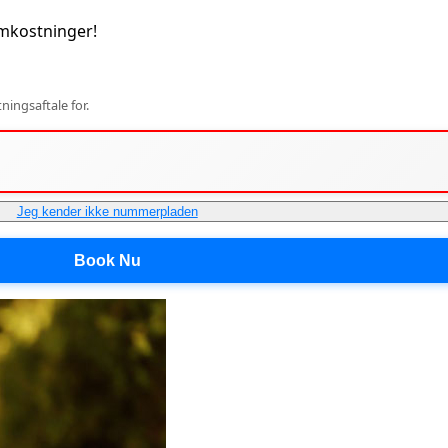
mkostninger!
ingsaftale for.
Jeg kender ikke nummerpladen
Book Nu