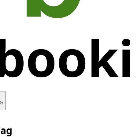
Os
dag