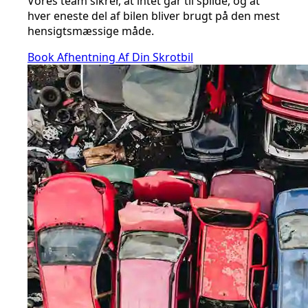
Vores team sikrer, at intet går til spilde, og at
hver eneste del af bilen bliver brugt på den mest
hensigtsmæssige måde.
Book Afhentning Af Din Skrotbil