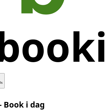
Os
 Book i dag