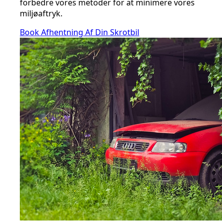
forbedre vores metoder for at minimere vores
miljøaftryk.
Book Afhentning Af Din Skrotbil